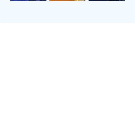
2024-10-23
详细信息
脚踏式胶袋封口机 塑料薄膜脚踩封口
机 热收缩膜封口机FRE-400
2024-10-23
详细信息
FRE胶袋封口机 脚踏通过式式热收缩
膜封切机 脚踩薄膜胶袋切膜机
2024-10-23
详细信息
充气式多功能连续自动封口机 薄膜胶
袋封口机 充气包装封口机